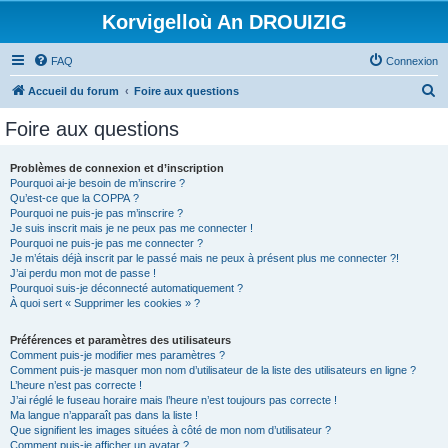
Korvigelloù An DROUIZIG
FAQ
Connexion
R
Accueil du forum
Foire aux questions
e
Foire aux questions
c
h
Problèmes de connexion et d’inscription
Pourquoi ai-je besoin de m’inscrire ?
e
Qu’est-ce que la COPPA ?
r
Pourquoi ne puis-je pas m’inscrire ?
Je suis inscrit mais je ne peux pas me connecter !
c
Pourquoi ne puis-je pas me connecter ?
Je m’étais déjà inscrit par le passé mais ne peux à présent plus me connecter ?!
h
J’ai perdu mon mot de passe !
e
Pourquoi suis-je déconnecté automatiquement ?
À quoi sert « Supprimer les cookies » ?
r
Préférences et paramètres des utilisateurs
Comment puis-je modifier mes paramètres ?
Comment puis-je masquer mon nom d’utilisateur de la liste des utilisateurs en ligne ?
L’heure n’est pas correcte !
J’ai réglé le fuseau horaire mais l’heure n’est toujours pas correcte !
Ma langue n’apparaît pas dans la liste !
Que signifient les images situées à côté de mon nom d’utilisateur ?
Comment puis-je afficher un avatar ?