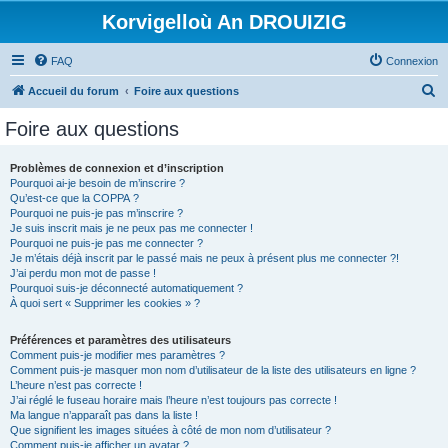
Korvigelloù An DROUIZIG
FAQ
Connexion
R
Accueil du forum
Foire aux questions
e
Foire aux questions
c
h
Problèmes de connexion et d’inscription
Pourquoi ai-je besoin de m’inscrire ?
e
Qu’est-ce que la COPPA ?
r
Pourquoi ne puis-je pas m’inscrire ?
Je suis inscrit mais je ne peux pas me connecter !
c
Pourquoi ne puis-je pas me connecter ?
Je m’étais déjà inscrit par le passé mais ne peux à présent plus me connecter ?!
h
J’ai perdu mon mot de passe !
e
Pourquoi suis-je déconnecté automatiquement ?
À quoi sert « Supprimer les cookies » ?
r
Préférences et paramètres des utilisateurs
Comment puis-je modifier mes paramètres ?
Comment puis-je masquer mon nom d’utilisateur de la liste des utilisateurs en ligne ?
L’heure n’est pas correcte !
J’ai réglé le fuseau horaire mais l’heure n’est toujours pas correcte !
Ma langue n’apparaît pas dans la liste !
Que signifient les images situées à côté de mon nom d’utilisateur ?
Comment puis-je afficher un avatar ?