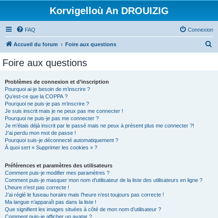
Korvigelloù An DROUIZIG
FAQ
Connexion
R
Accueil du forum
Foire aux questions
e
Foire aux questions
c
h
Problèmes de connexion et d’inscription
Pourquoi ai-je besoin de m’inscrire ?
e
Qu’est-ce que la COPPA ?
r
Pourquoi ne puis-je pas m’inscrire ?
Je suis inscrit mais je ne peux pas me connecter !
c
Pourquoi ne puis-je pas me connecter ?
Je m’étais déjà inscrit par le passé mais ne peux à présent plus me connecter ?!
h
J’ai perdu mon mot de passe !
e
Pourquoi suis-je déconnecté automatiquement ?
À quoi sert « Supprimer les cookies » ?
r
Préférences et paramètres des utilisateurs
Comment puis-je modifier mes paramètres ?
Comment puis-je masquer mon nom d’utilisateur de la liste des utilisateurs en ligne ?
L’heure n’est pas correcte !
J’ai réglé le fuseau horaire mais l’heure n’est toujours pas correcte !
Ma langue n’apparaît pas dans la liste !
Que signifient les images situées à côté de mon nom d’utilisateur ?
Comment puis-je afficher un avatar ?