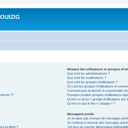
ROUIZIG
Niveaux des utilisateurs et groupes d’uti
Que sont les administrateurs ?
Que sont les modérateurs ?
Que sont les groupes d’utilisateurs ?
Où sont les groupes d’utilisateurs et commen
Comment puis-je devenir le responsable d’un
nnecter ?!
Pourquoi certains groupes d’utilisateurs app
Qu’est-ce qu’un « groupe d’utilisateurs par 
Qu’est-ce que le lien « L’équipe » ?
Messagerie privée
Je ne peux pas envoyer de messages privé
Je continue à recevoir des messages privés 
urs en ligne ?
J’ai reçu un courrier électronique indésirabl