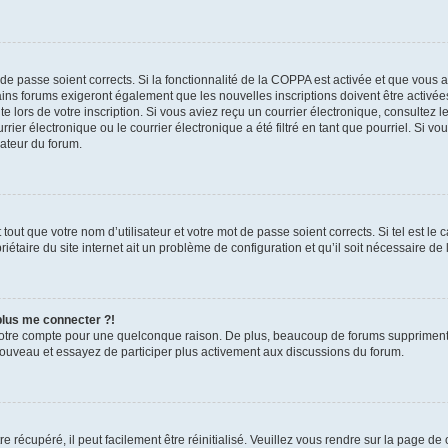
t de passe soient corrects. Si la fonctionnalité de la COPPA est activée et que vous 
ains forums exigeront également que les nouvelles inscriptions doivent être activée
te lors de votre inscription. Si vous aviez reçu un courrier électronique, consultez l
r électronique ou le courrier électronique a été filtré en tant que pourriel. Si vo
rateur du forum.
out que votre nom d’utilisateur et votre mot de passe soient corrects. Si tel est le
iétaire du site internet ait un problème de configuration et qu’il soit nécessaire de l
 plus me connecter ?!
votre compte pour une quelconque raison. De plus, beaucoup de forums suppriment pér
 nouveau et essayez de participer plus activement aux discussions du forum.
 récupéré, il peut facilement être réinitialisé. Veuillez vous rendre sur la page de