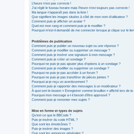
L’heure n’est pas correcte !
J’ai réglé le fuseau horaire mais l’heure n’est toujours pas correcte !
Ma langue n’apparaît pas dans la liste !
Que signifient les images situées à côté de mon nom d’utilisateur ?
Comment puis-je afficher un avatar ?
Quel est mon rang et comment puis-je le modifier ?
Pourquoi m’est-il demandé de me connecter lorsque je clique sur le lien 
Problèmes de publication
Comment puis-je publier un nouveau sujet ou une réponse ?
Comment puis-je modifier ou supprimer un message ?
Comment puis-je insérer une signature à mon message ?
Comment puis-je créer un sondage ?
Pourquoi ne puis-je pas ajouter plus d’options à un sondage ?
Comment puis-je modifier ou supprimer un sondage ?
Pourquoi ne puis-je pas accéder à un forum ?
Pourquoi ne puis-je pas transférer de pièces jointes ?
Pourquoi ai-je reçu un avertissement ?
Comment puis-je rapporter des messages à un modérateur ?
À quoi sert le bouton « Enregistrer comme brouillon » affiché lors de la 
Pourquoi mon message a-t-il besoin d’être approuvé ?
Comment puis-je remonter mes sujets ?
Mise en forme et types de sujets
Qu’est-ce que le BBCode ?
Puis-je insérer du code HTML ?
Que sont les émoticônes ?
Puis-je insérer des images ?
Que sont les annonces générales ?