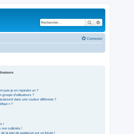
Rechercher
Recherche avancé
Connexion
lisateurs
t puis-je en rejoindre un ?
 groupe d’utilisateurs ?
araissent dans une couleur différente ?
défaut » ?
s !
non sollicités !
e de la part de quelqu’un sur ce forum !