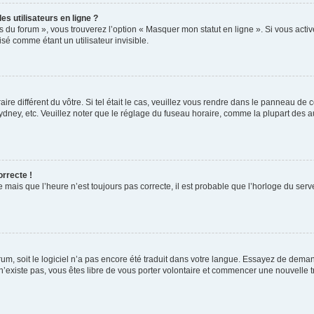
s utilisateurs en ligne ?
s du forum », vous trouverez l’option « Masquer mon statut en ligne ». Si vous activ
é comme étant un utilisateur invisible.
aire différent du vôtre. Si tel était le cas, veuillez vous rendre dans le panneau de co
ey, etc. Veuillez noter que le réglage du fuseau horaire, comme la plupart des autr
orrecte !
 mais que l’heure n’est toujours pas correcte, il est probable que l’horloge du serve
orum, soit le logiciel n’a pas encore été traduit dans votre langue. Essayez de deman
 n’existe pas, vous êtes libre de vous porter volontaire et commencer une nouvelle t