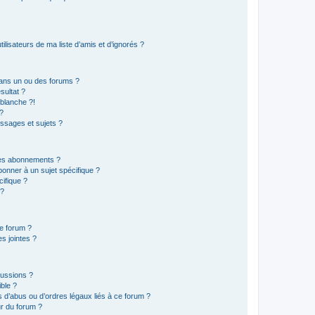
lisateurs de ma liste d’amis et d’ignorés ?
ans un ou des forums ?
sultat ?
blanche ?!
?
ssages et sujets ?
t les abonnements ?
onner à un sujet spécifique ?
ifique ?
 ?
ce forum ?
s jointes ?
cussions ?
ible ?
 d’abus ou d’ordres légaux liés à ce forum ?
r du forum ?