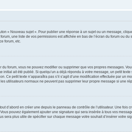
outon « Nouveau sujet ». Pour publier une réponse à un sujet ou un message, cliqu
 forum, une liste de vos permissions est affichée en bas de l’écran du forum ou du
ce forum, etc.
r du forum, vous ne pouvez modifier ou supprimer que vos propres messages. Vou
 initial ait été publié. Si quelqu’un a déjà répondu à votre message, un petit text
ion. Ce petit texte n’apparaîtra pas s’il s’agit d’une modification effectuée par un 
ue les utilisateurs normaux ne peuvent pas supprimer leur propre message si une ré
ut d’abord en créer une depuis le panneau de contrôle de l’utilisateur. Une fois c
ure. Vous pouvez également ajouter une signature qui sera insérée à tous vos mess
 vous sera plus utile de spécifier sur chaque message votre souhait d’insérer votre si