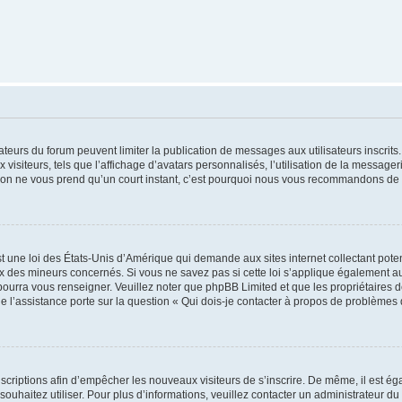
trateurs du forum peuvent limiter la publication de messages aux utilisateurs inscri
visiteurs, tels que l’affichage d’avatars personnalisés, l’utilisation de la messager
ription ne vous prend qu’un court instant, c’est pourquoi nous vous recommandons de l
t une loi des États-Unis d’Amérique qui demande aux sites internet collectant pot
 des mineurs concernés. Si vous ne savez pas si cette loi s’applique également au
 pourra vous renseigner. Veuillez noter que phpBB Limited et que les propriétaires
ue l’assistance porte sur la question « Qui dois-je contacter à propos de problèmes 
inscriptions afin d’empêcher les nouveaux visiteurs de s’inscrire. De même, il est é
s souhaitez utiliser. Pour plus d’informations, veuillez contacter un administrateur du