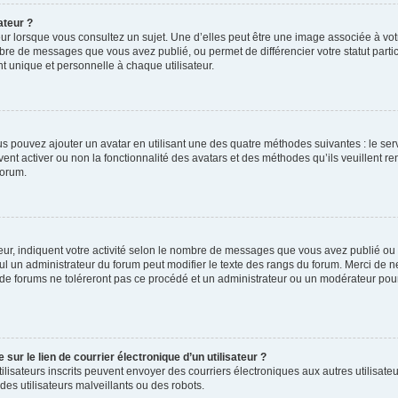
ateur ?
ur lorsque vous consultez un sujet. Une d’elles peut être une image associée à vo
mbre de messages que vous avez publié, ou permet de différencier votre statut parti
 unique et personnelle à chaque utilisateur.
ous pouvez ajouter un avatar en utilisant une des quatre méthodes suivantes : le serv
ent activer ou non la fonctionnalité des avatars et des méthodes qu’ils veuillent ren
forum.
ur, indiquent votre activité selon le nombre de messages que vous avez publié ou id
eul un administrateur du forum peut modifier le texte des rangs du forum. Merci de 
de forums ne toléreront pas ce procédé et un administrateur ou un modérateur pou
ur le lien de courrier électronique d’un utilisateur ?
s utilisateurs inscrits peuvent envoyer des courriers électroniques aux autres utili
es utilisateurs malveillants ou des robots.