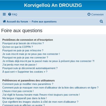
Korvigelloù An DROUIZIG
FAQ
Connexion
R
Accueil du forum
Foire aux questions
e
Foire aux questions
c
h
Problèmes de connexion et d’inscription
Pourquoi ai-je besoin de m’inscrire ?
e
Qu’est-ce que la COPPA ?
r
Pourquoi ne puis-je pas m’inscrire ?
Je suis inscrit mais je ne peux pas me connecter !
c
Pourquoi ne puis-je pas me connecter ?
Je m’étais déjà inscrit par le passé mais ne peux à présent plus me connecter ?!
h
J’ai perdu mon mot de passe !
e
Pourquoi suis-je déconnecté automatiquement ?
À quoi sert « Supprimer les cookies » ?
r
Préférences et paramètres des utilisateurs
Comment puis-je modifier mes paramètres ?
Comment puis-je masquer mon nom d’utilisateur de la liste des utilisateurs en ligne ?
L’heure n’est pas correcte !
J’ai réglé le fuseau horaire mais l’heure n’est toujours pas correcte !
Ma langue n’apparaît pas dans la liste !
Que signifient les images situées à côté de mon nom d’utilisateur ?
Comment puis-je afficher un avatar ?