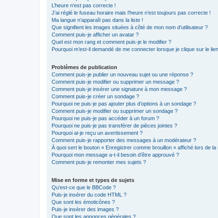
L’heure n’est pas correcte !
J’ai réglé le fuseau horaire mais l’heure n’est toujours pas correcte !
Ma langue n’apparaît pas dans la liste !
Que signifient les images situées à côté de mon nom d’utilisateur ?
Comment puis-je afficher un avatar ?
Quel est mon rang et comment puis-je le modifier ?
Pourquoi m’est-il demandé de me connecter lorsque je clique sur le lien 
Problèmes de publication
Comment puis-je publier un nouveau sujet ou une réponse ?
Comment puis-je modifier ou supprimer un message ?
Comment puis-je insérer une signature à mon message ?
Comment puis-je créer un sondage ?
Pourquoi ne puis-je pas ajouter plus d’options à un sondage ?
Comment puis-je modifier ou supprimer un sondage ?
Pourquoi ne puis-je pas accéder à un forum ?
Pourquoi ne puis-je pas transférer de pièces jointes ?
Pourquoi ai-je reçu un avertissement ?
Comment puis-je rapporter des messages à un modérateur ?
À quoi sert le bouton « Enregistrer comme brouillon » affiché lors de la 
Pourquoi mon message a-t-il besoin d’être approuvé ?
Comment puis-je remonter mes sujets ?
Mise en forme et types de sujets
Qu’est-ce que le BBCode ?
Puis-je insérer du code HTML ?
Que sont les émoticônes ?
Puis-je insérer des images ?
Que sont les annonces générales ?