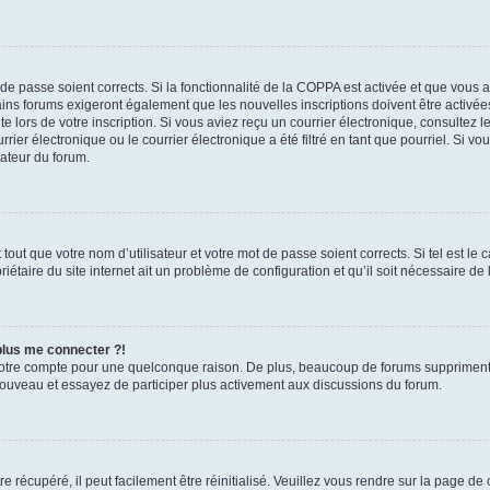
t de passe soient corrects. Si la fonctionnalité de la COPPA est activée et que vous 
ains forums exigeront également que les nouvelles inscriptions doivent être activée
te lors de votre inscription. Si vous aviez reçu un courrier électronique, consultez l
r électronique ou le courrier électronique a été filtré en tant que pourriel. Si vo
rateur du forum.
out que votre nom d’utilisateur et votre mot de passe soient corrects. Si tel est le
iétaire du site internet ait un problème de configuration et qu’il soit nécessaire de l
 plus me connecter ?!
votre compte pour une quelconque raison. De plus, beaucoup de forums suppriment pér
 nouveau et essayez de participer plus activement aux discussions du forum.
 récupéré, il peut facilement être réinitialisé. Veuillez vous rendre sur la page de