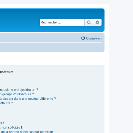
Rechercher
Recherche avancé
Connexion
lisateurs
t puis-je en rejoindre un ?
 groupe d’utilisateurs ?
araissent dans une couleur différente ?
défaut » ?
s !
non sollicités !
e de la part de quelqu’un sur ce forum !