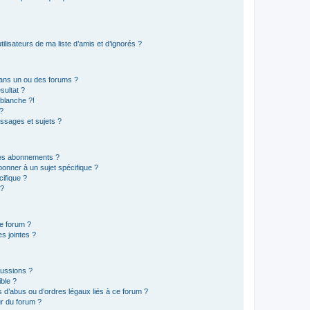
lisateurs de ma liste d’amis et d’ignorés ?
ans un ou des forums ?
sultat ?
blanche ?!
?
ssages et sujets ?
t les abonnements ?
onner à un sujet spécifique ?
ifique ?
 ?
ce forum ?
s jointes ?
cussions ?
ible ?
 d’abus ou d’ordres légaux liés à ce forum ?
r du forum ?