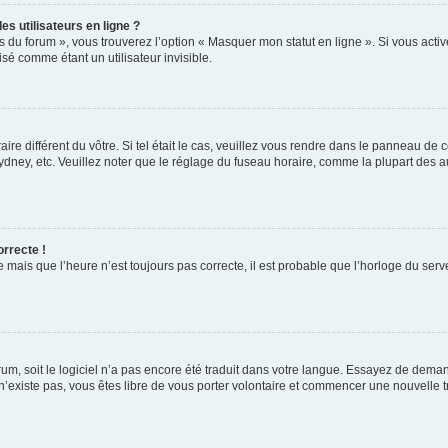
s utilisateurs en ligne ?
s du forum », vous trouverez l’option « Masquer mon statut en ligne ». Si vous activ
é comme étant un utilisateur invisible.
aire différent du vôtre. Si tel était le cas, veuillez vous rendre dans le panneau de co
ey, etc. Veuillez noter que le réglage du fuseau horaire, comme la plupart des autr
orrecte !
 mais que l’heure n’est toujours pas correcte, il est probable que l’horloge du serve
orum, soit le logiciel n’a pas encore été traduit dans votre langue. Essayez de deman
 n’existe pas, vous êtes libre de vous porter volontaire et commencer une nouvelle t