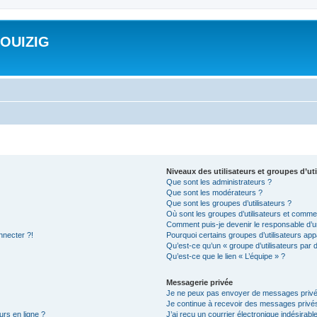
ROUIZIG
Niveaux des utilisateurs et groupes d’uti
Que sont les administrateurs ?
Que sont les modérateurs ?
Que sont les groupes d’utilisateurs ?
Où sont les groupes d’utilisateurs et commen
Comment puis-je devenir le responsable d’un
nnecter ?!
Pourquoi certains groupes d’utilisateurs app
Qu’est-ce qu’un « groupe d’utilisateurs par 
Qu’est-ce que le lien « L’équipe » ?
Messagerie privée
Je ne peux pas envoyer de messages privé
Je continue à recevoir des messages privés 
urs en ligne ?
J’ai reçu un courrier électronique indésirabl