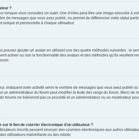
ateur ?
ur lorsque vous consultez un sujet. Une d’elles peut être une image associée à vo
mbre de messages que vous avez publié, ou permet de différencier votre statut parti
 unique et personnelle à chaque utilisateur.
ous pouvez ajouter un avatar en utilisant une des quatre méthodes suivantes : le serv
ent activer ou non la fonctionnalité des avatars et des méthodes qu’ils veuillent ren
forum.
ur, indiquent votre activité selon le nombre de messages que vous avez publié ou id
eul un administrateur du forum peut modifier le texte des rangs du forum. Merci de 
de forums ne toléreront pas ce procédé et un administrateur ou un modérateur pou
ur le lien de courrier électronique d’un utilisateur ?
s utilisateurs inscrits peuvent envoyer des courriers électroniques aux autres utili
es utilisateurs malveillants ou des robots.