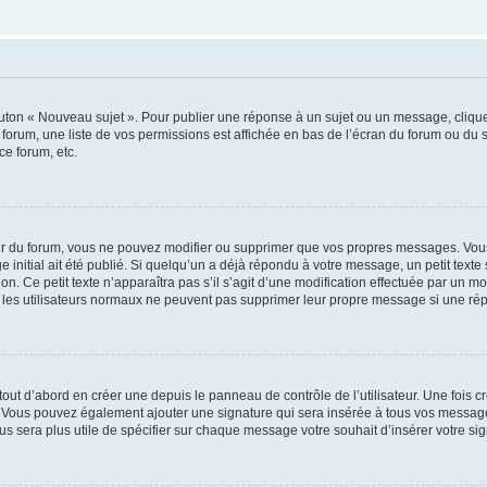
outon « Nouveau sujet ». Pour publier une réponse à un sujet ou un message, cliqu
 forum, une liste de vos permissions est affichée en bas de l’écran du forum ou du
ce forum, etc.
r du forum, vous ne pouvez modifier ou supprimer que vos propres messages. Vou
 initial ait été publié. Si quelqu’un a déjà répondu à votre message, un petit text
ion. Ce petit texte n’apparaîtra pas s’il s’agit d’une modification effectuée par un 
ue les utilisateurs normaux ne peuvent pas supprimer leur propre message si une ré
ut d’abord en créer une depuis le panneau de contrôle de l’utilisateur. Une fois c
ure. Vous pouvez également ajouter une signature qui sera insérée à tous vos mess
 vous sera plus utile de spécifier sur chaque message votre souhait d’insérer votre si