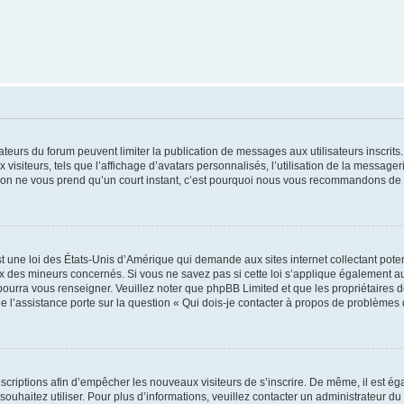
trateurs du forum peuvent limiter la publication de messages aux utilisateurs inscri
visiteurs, tels que l’affichage d’avatars personnalisés, l’utilisation de la messager
ription ne vous prend qu’un court instant, c’est pourquoi nous vous recommandons de l
t une loi des États-Unis d’Amérique qui demande aux sites internet collectant pot
 des mineurs concernés. Si vous ne savez pas si cette loi s’applique également au
 pourra vous renseigner. Veuillez noter que phpBB Limited et que les propriétaires
ue l’assistance porte sur la question « Qui dois-je contacter à propos de problèmes 
inscriptions afin d’empêcher les nouveaux visiteurs de s’inscrire. De même, il est é
s souhaitez utiliser. Pour plus d’informations, veuillez contacter un administrateur du