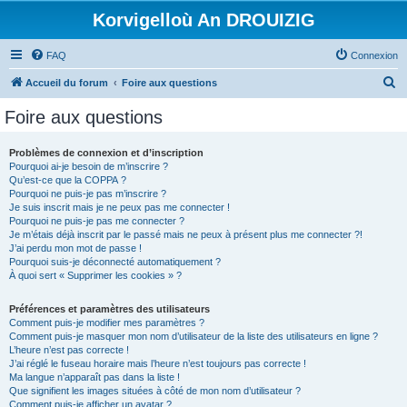
Korvigelloù An DROUIZIG
FAQ
Connexion
R
Accueil du forum
Foire aux questions
e
Foire aux questions
c
h
Problèmes de connexion et d’inscription
Pourquoi ai-je besoin de m’inscrire ?
e
Qu’est-ce que la COPPA ?
r
Pourquoi ne puis-je pas m’inscrire ?
Je suis inscrit mais je ne peux pas me connecter !
c
Pourquoi ne puis-je pas me connecter ?
Je m’étais déjà inscrit par le passé mais ne peux à présent plus me connecter ?!
h
J’ai perdu mon mot de passe !
e
Pourquoi suis-je déconnecté automatiquement ?
À quoi sert « Supprimer les cookies » ?
r
Préférences et paramètres des utilisateurs
Comment puis-je modifier mes paramètres ?
Comment puis-je masquer mon nom d’utilisateur de la liste des utilisateurs en ligne ?
L’heure n’est pas correcte !
J’ai réglé le fuseau horaire mais l’heure n’est toujours pas correcte !
Ma langue n’apparaît pas dans la liste !
Que signifient les images situées à côté de mon nom d’utilisateur ?
Comment puis-je afficher un avatar ?