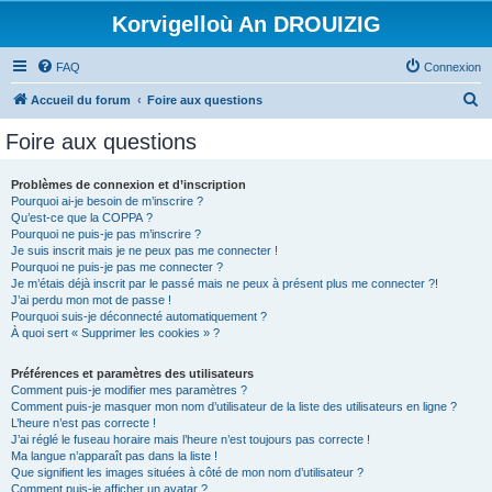
Korvigelloù An DROUIZIG
FAQ
Connexion
R
Accueil du forum
Foire aux questions
e
Foire aux questions
c
h
Problèmes de connexion et d’inscription
Pourquoi ai-je besoin de m’inscrire ?
e
Qu’est-ce que la COPPA ?
r
Pourquoi ne puis-je pas m’inscrire ?
Je suis inscrit mais je ne peux pas me connecter !
c
Pourquoi ne puis-je pas me connecter ?
Je m’étais déjà inscrit par le passé mais ne peux à présent plus me connecter ?!
h
J’ai perdu mon mot de passe !
e
Pourquoi suis-je déconnecté automatiquement ?
À quoi sert « Supprimer les cookies » ?
r
Préférences et paramètres des utilisateurs
Comment puis-je modifier mes paramètres ?
Comment puis-je masquer mon nom d’utilisateur de la liste des utilisateurs en ligne ?
L’heure n’est pas correcte !
J’ai réglé le fuseau horaire mais l’heure n’est toujours pas correcte !
Ma langue n’apparaît pas dans la liste !
Que signifient les images situées à côté de mon nom d’utilisateur ?
Comment puis-je afficher un avatar ?