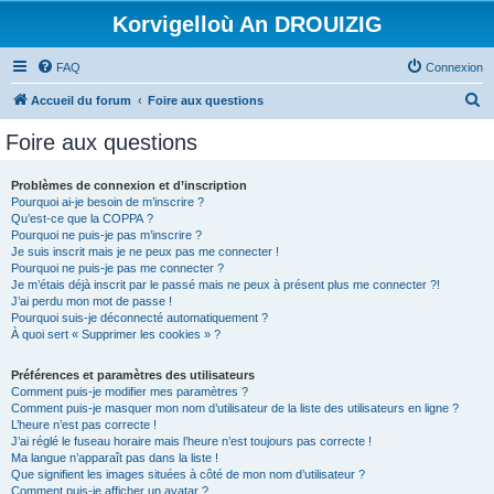
Korvigelloù An DROUIZIG
FAQ
Connexion
R
Accueil du forum
Foire aux questions
e
Foire aux questions
c
h
Problèmes de connexion et d’inscription
Pourquoi ai-je besoin de m’inscrire ?
e
Qu’est-ce que la COPPA ?
r
Pourquoi ne puis-je pas m’inscrire ?
Je suis inscrit mais je ne peux pas me connecter !
c
Pourquoi ne puis-je pas me connecter ?
Je m’étais déjà inscrit par le passé mais ne peux à présent plus me connecter ?!
h
J’ai perdu mon mot de passe !
e
Pourquoi suis-je déconnecté automatiquement ?
À quoi sert « Supprimer les cookies » ?
r
Préférences et paramètres des utilisateurs
Comment puis-je modifier mes paramètres ?
Comment puis-je masquer mon nom d’utilisateur de la liste des utilisateurs en ligne ?
L’heure n’est pas correcte !
J’ai réglé le fuseau horaire mais l’heure n’est toujours pas correcte !
Ma langue n’apparaît pas dans la liste !
Que signifient les images situées à côté de mon nom d’utilisateur ?
Comment puis-je afficher un avatar ?