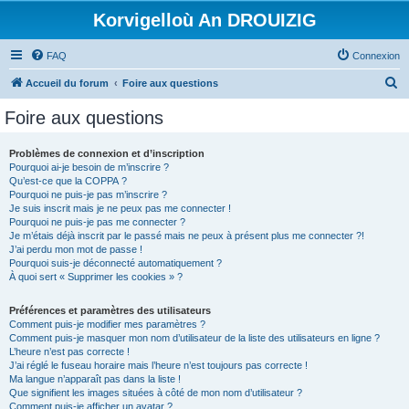
Korvigelloù An DROUIZIG
FAQ
Connexion
R
Accueil du forum
Foire aux questions
e
Foire aux questions
c
h
Problèmes de connexion et d’inscription
Pourquoi ai-je besoin de m’inscrire ?
e
Qu’est-ce que la COPPA ?
r
Pourquoi ne puis-je pas m’inscrire ?
Je suis inscrit mais je ne peux pas me connecter !
c
Pourquoi ne puis-je pas me connecter ?
Je m’étais déjà inscrit par le passé mais ne peux à présent plus me connecter ?!
h
J’ai perdu mon mot de passe !
e
Pourquoi suis-je déconnecté automatiquement ?
À quoi sert « Supprimer les cookies » ?
r
Préférences et paramètres des utilisateurs
Comment puis-je modifier mes paramètres ?
Comment puis-je masquer mon nom d’utilisateur de la liste des utilisateurs en ligne ?
L’heure n’est pas correcte !
J’ai réglé le fuseau horaire mais l’heure n’est toujours pas correcte !
Ma langue n’apparaît pas dans la liste !
Que signifient les images situées à côté de mon nom d’utilisateur ?
Comment puis-je afficher un avatar ?