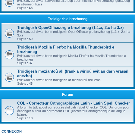
Evit kaozeal diwar zanvezioù all a-bep seurt (lec'hienn An Drouizig, geriaoueg
ar stlenneg, h.a.)
Sujets :
68
Troidigezh e brezhoneg
Troidigezh OpenOffice.org e brezhoneg (1.1.x, 2.x ha 3.x)
Evit kaozeal diwar-benn troidigezh OpenOffice.org e brezhoneg (1.1.x, 2.x ha
3.x)
Sujets :
59
Troidigezh Mozilla Firefox ha Mozilla Thunderbird e
brezhoneg
Evit kaozeal diwar-benn troidigezh Mozilla Firefox ha Mozilla Thunderbird e
brezhoneg
Sujets :
37
Troidigezh meziantoù all (frank a wirioù evit an darn vrasañ
anezho)
Evit kaozeal diwar-benn troidigezh ar meziantoù dre-vras
Sujets :
48
Forum
COL - Correcteur Orthographique Latin - Latin Spell Checker
A forum to talk about our successful Latin Spell Checker COL. Un forum pour
échanger autour du correcteur COL (correcteur orthographique de langue
latine).
Sujets :
18
CONNEXION