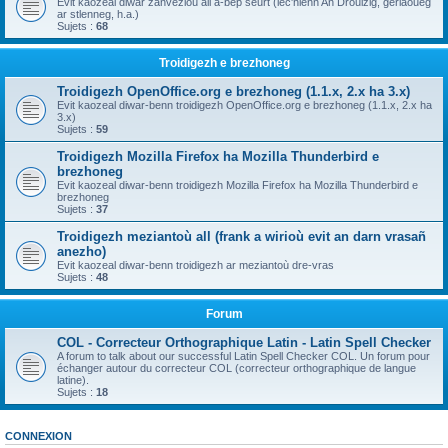
Evit kaozeal diwar zanvezioù all a-bep seurt (lec'hienn An Drouizig, geriaoueg
ar stlenneg, h.a.)
Sujets :
68
Troidigezh e brezhoneg
Troidigezh OpenOffice.org e brezhoneg (1.1.x, 2.x ha 3.x)
Evit kaozeal diwar-benn troidigezh OpenOffice.org e brezhoneg (1.1.x, 2.x ha
3.x)
Sujets :
59
Troidigezh Mozilla Firefox ha Mozilla Thunderbird e
brezhoneg
Evit kaozeal diwar-benn troidigezh Mozilla Firefox ha Mozilla Thunderbird e
brezhoneg
Sujets :
37
Troidigezh meziantoù all (frank a wirioù evit an darn vrasañ
anezho)
Evit kaozeal diwar-benn troidigezh ar meziantoù dre-vras
Sujets :
48
Forum
COL - Correcteur Orthographique Latin - Latin Spell Checker
A forum to talk about our successful Latin Spell Checker COL. Un forum pour
échanger autour du correcteur COL (correcteur orthographique de langue
latine).
Sujets :
18
CONNEXION