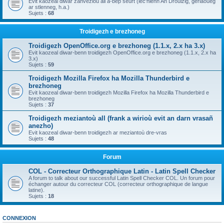
Evit kaozeal diwar zanvezioù all a-bep seurt (lec'hienn An Drouizig, geriaoueg
ar stlenneg, h.a.)
Sujets :
68
Troidigezh e brezhoneg
Troidigezh OpenOffice.org e brezhoneg (1.1.x, 2.x ha 3.x)
Evit kaozeal diwar-benn troidigezh OpenOffice.org e brezhoneg (1.1.x, 2.x ha
3.x)
Sujets :
59
Troidigezh Mozilla Firefox ha Mozilla Thunderbird e
brezhoneg
Evit kaozeal diwar-benn troidigezh Mozilla Firefox ha Mozilla Thunderbird e
brezhoneg
Sujets :
37
Troidigezh meziantoù all (frank a wirioù evit an darn vrasañ
anezho)
Evit kaozeal diwar-benn troidigezh ar meziantoù dre-vras
Sujets :
48
Forum
COL - Correcteur Orthographique Latin - Latin Spell Checker
A forum to talk about our successful Latin Spell Checker COL. Un forum pour
échanger autour du correcteur COL (correcteur orthographique de langue
latine).
Sujets :
18
CONNEXION