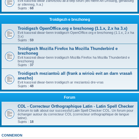
Evit kaozeal diwar zanvezioù all a-bep seurt (lec'hienn An Drouizig, geriaoueg
ar stlenneg, h.a.)
Sujets :
68
Troidigezh e brezhoneg
Troidigezh OpenOffice.org e brezhoneg (1.1.x, 2.x ha 3.x)
Evit kaozeal diwar-benn troidigezh OpenOffice.org e brezhoneg (1.1.x, 2.x ha
3.x)
Sujets :
59
Troidigezh Mozilla Firefox ha Mozilla Thunderbird e
brezhoneg
Evit kaozeal diwar-benn troidigezh Mozilla Firefox ha Mozilla Thunderbird e
brezhoneg
Sujets :
37
Troidigezh meziantoù all (frank a wirioù evit an darn vrasañ
anezho)
Evit kaozeal diwar-benn troidigezh ar meziantoù dre-vras
Sujets :
48
Forum
COL - Correcteur Orthographique Latin - Latin Spell Checker
A forum to talk about our successful Latin Spell Checker COL. Un forum pour
échanger autour du correcteur COL (correcteur orthographique de langue
latine).
Sujets :
18
CONNEXION