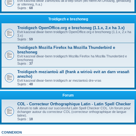
Evit kaozeal diwar zanvezioù all a-bep seurt (lec'hienn An Drouizig, geriaoueg
ar stlenneg, h.a.)
Sujets :
68
Troidigezh e brezhoneg
Troidigezh OpenOffice.org e brezhoneg (1.1.x, 2.x ha 3.x)
Evit kaozeal diwar-benn troidigezh OpenOffice.org e brezhoneg (1.1.x, 2.x ha
3.x)
Sujets :
59
Troidigezh Mozilla Firefox ha Mozilla Thunderbird e
brezhoneg
Evit kaozeal diwar-benn troidigezh Mozilla Firefox ha Mozilla Thunderbird e
brezhoneg
Sujets :
37
Troidigezh meziantoù all (frank a wirioù evit an darn vrasañ
anezho)
Evit kaozeal diwar-benn troidigezh ar meziantoù dre-vras
Sujets :
48
Forum
COL - Correcteur Orthographique Latin - Latin Spell Checker
A forum to talk about our successful Latin Spell Checker COL. Un forum pour
échanger autour du correcteur COL (correcteur orthographique de langue
latine).
Sujets :
18
CONNEXION