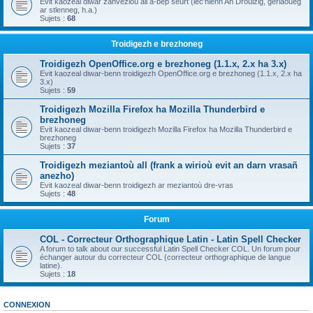
Evit kaozeal diwar zanvezioù all a-bep seurt (lec'hienn An Drouizig, geriaoueg
ar stlenneg, h.a.)
Sujets :
68
Troidigezh e brezhoneg
Troidigezh OpenOffice.org e brezhoneg (1.1.x, 2.x ha 3.x)
Evit kaozeal diwar-benn troidigezh OpenOffice.org e brezhoneg (1.1.x, 2.x ha
3.x)
Sujets :
59
Troidigezh Mozilla Firefox ha Mozilla Thunderbird e
brezhoneg
Evit kaozeal diwar-benn troidigezh Mozilla Firefox ha Mozilla Thunderbird e
brezhoneg
Sujets :
37
Troidigezh meziantoù all (frank a wirioù evit an darn vrasañ
anezho)
Evit kaozeal diwar-benn troidigezh ar meziantoù dre-vras
Sujets :
48
Forum
COL - Correcteur Orthographique Latin - Latin Spell Checker
A forum to talk about our successful Latin Spell Checker COL. Un forum pour
échanger autour du correcteur COL (correcteur orthographique de langue
latine).
Sujets :
18
CONNEXION