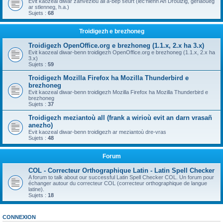
Evit kaozeal diwar zanvezioù all a-bep seurt (lec'hienn An Drouizig, geriaoueg
ar stlenneg, h.a.)
Sujets :
68
Troidigezh e brezhoneg
Troidigezh OpenOffice.org e brezhoneg (1.1.x, 2.x ha 3.x)
Evit kaozeal diwar-benn troidigezh OpenOffice.org e brezhoneg (1.1.x, 2.x ha
3.x)
Sujets :
59
Troidigezh Mozilla Firefox ha Mozilla Thunderbird e
brezhoneg
Evit kaozeal diwar-benn troidigezh Mozilla Firefox ha Mozilla Thunderbird e
brezhoneg
Sujets :
37
Troidigezh meziantoù all (frank a wirioù evit an darn vrasañ
anezho)
Evit kaozeal diwar-benn troidigezh ar meziantoù dre-vras
Sujets :
48
Forum
COL - Correcteur Orthographique Latin - Latin Spell Checker
A forum to talk about our successful Latin Spell Checker COL. Un forum pour
échanger autour du correcteur COL (correcteur orthographique de langue
latine).
Sujets :
18
CONNEXION