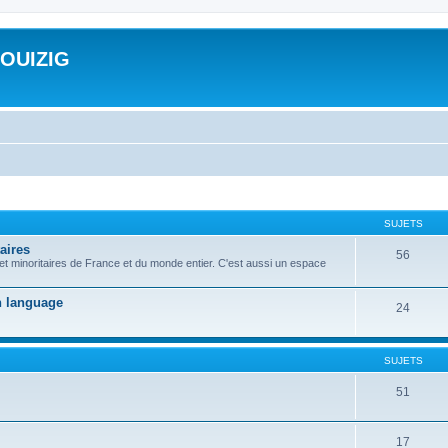
ROUIZIG
SUJETS
aires
56
 et minoritaires de France et du monde entier. C'est aussi un espace
on language
24
SUJETS
51
17