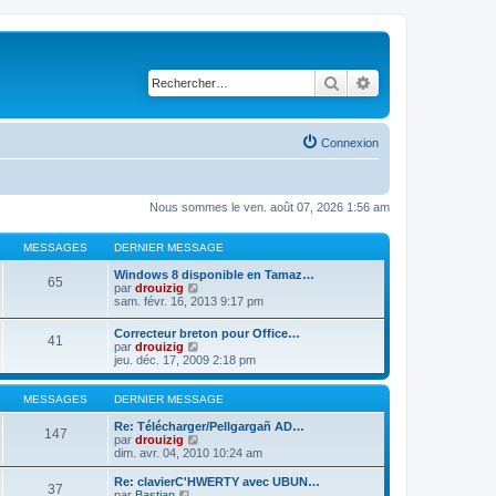
Rechercher
Recherche avancé
Connexion
Nous sommes le ven. août 07, 2026 1:56 am
MESSAGES
DERNIER MESSAGE
Windows 8 disponible en Tamaz…
65
C
par
drouizig
o
sam. févr. 16, 2013 9:17 pm
n
s
Correcteur breton pour Office…
41
u
C
par
drouizig
l
o
jeu. déc. 17, 2009 2:18 pm
t
n
e
s
r
u
MESSAGES
DERNIER MESSAGE
l
l
e
t
Re: Télécharger/Pellgargañ AD…
147
d
e
C
par
drouizig
e
r
o
dim. avr. 04, 2010 10:24 am
r
l
n
n
e
s
Re: clavierC'HWERTY avec UBUN…
i
37
d
u
C
par
Bastian