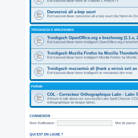
Evit kaozeal diwar-benn ar c'hlavier C'HWERTY
Danvezioù all a-bep seurt
Evit kaozeal diwar zanvezioù all a-bep seurt (lec'hienn An Dro
TROIDIGEZH E BREZHONEG
Troidigezh OpenOffice.org e brezhoneg (1.1.x, 2
Evit kaozeal diwar-benn troidigezh OpenOffice.org e brezhone
Troidigezh Mozilla Firefox ha Mozilla Thunder
Evit kaozeal diwar-benn troidigezh Mozilla Firefox ha Mozill
Troidigezh meziantoù all (frank a wirioù evit a
Evit kaozeal diwar-benn troidigezh ar meziantoù dre-vras
FORUM
COL - Correcteur Orthographique Latin - Latin 
A forum to talk about our successful Latin Spell Checker C
orthographique de langue latine).
CONNEXION
Nom d’utilisateur :
Mot de passe :
QUI EST EN LIGNE ?