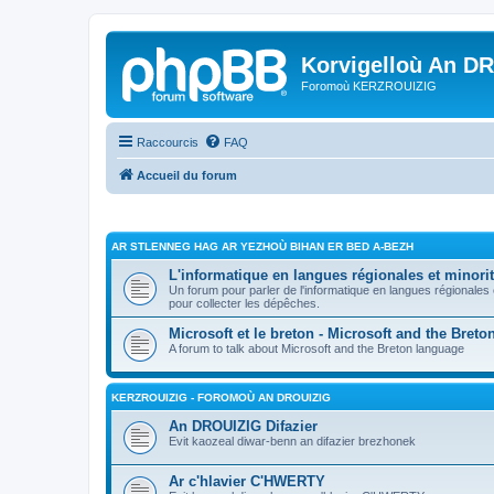
Korvigelloù An D
Foromoù KERZROUIZIG
Raccourcis
FAQ
Accueil du forum
AR STLENNEG HAG AR YEZHOÙ BIHAN ER BED A-BEZH
L'informatique en langues régionales et minorit
Un forum pour parler de l'informatique en langues régionales
pour collecter les dépêches.
Microsoft et le breton - Microsoft and the Bret
A forum to talk about Microsoft and the Breton language
KERZROUIZIG - FOROMOÙ AN DROUIZIG
An DROUIZIG Difazier
Evit kaozeal diwar-benn an difazier brezhonek
Ar c'hlavier C'HWERTY