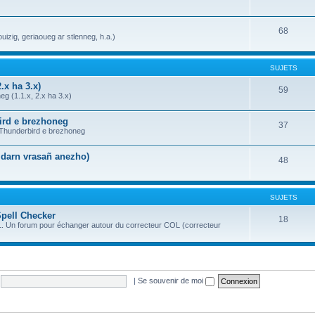
68
uizig, geriaoueg ar stlenneg, h.a.)
SUJETS
.x ha 3.x)
59
g (1.1.x, 2.x ha 3.x)
bird e brezhoneg
37
a Thunderbird e brezhoneg
n darn vrasañ anezho)
48
SUJETS
Spell Checker
18
OL. Un forum pour échanger autour du correcteur COL (correcteur
|
Se souvenir de moi