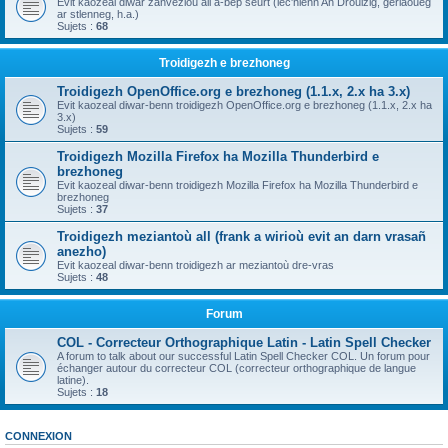
Evit kaozeal diwar zanvezioù all a-bep seurt (lec'hienn An Drouizig, geriaoueg
ar stlenneg, h.a.)
Sujets :
68
Troidigezh e brezhoneg
Troidigezh OpenOffice.org e brezhoneg (1.1.x, 2.x ha 3.x)
Evit kaozeal diwar-benn troidigezh OpenOffice.org e brezhoneg (1.1.x, 2.x ha
3.x)
Sujets :
59
Troidigezh Mozilla Firefox ha Mozilla Thunderbird e
brezhoneg
Evit kaozeal diwar-benn troidigezh Mozilla Firefox ha Mozilla Thunderbird e
brezhoneg
Sujets :
37
Troidigezh meziantoù all (frank a wirioù evit an darn vrasañ
anezho)
Evit kaozeal diwar-benn troidigezh ar meziantoù dre-vras
Sujets :
48
Forum
COL - Correcteur Orthographique Latin - Latin Spell Checker
A forum to talk about our successful Latin Spell Checker COL. Un forum pour
échanger autour du correcteur COL (correcteur orthographique de langue
latine).
Sujets :
18
CONNEXION