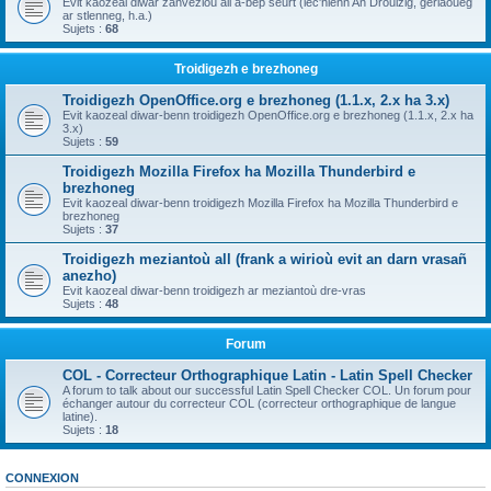
Evit kaozeal diwar zanvezioù all a-bep seurt (lec'hienn An Drouizig, geriaoueg
ar stlenneg, h.a.)
Sujets :
68
Troidigezh e brezhoneg
Troidigezh OpenOffice.org e brezhoneg (1.1.x, 2.x ha 3.x)
Evit kaozeal diwar-benn troidigezh OpenOffice.org e brezhoneg (1.1.x, 2.x ha
3.x)
Sujets :
59
Troidigezh Mozilla Firefox ha Mozilla Thunderbird e
brezhoneg
Evit kaozeal diwar-benn troidigezh Mozilla Firefox ha Mozilla Thunderbird e
brezhoneg
Sujets :
37
Troidigezh meziantoù all (frank a wirioù evit an darn vrasañ
anezho)
Evit kaozeal diwar-benn troidigezh ar meziantoù dre-vras
Sujets :
48
Forum
COL - Correcteur Orthographique Latin - Latin Spell Checker
A forum to talk about our successful Latin Spell Checker COL. Un forum pour
échanger autour du correcteur COL (correcteur orthographique de langue
latine).
Sujets :
18
CONNEXION