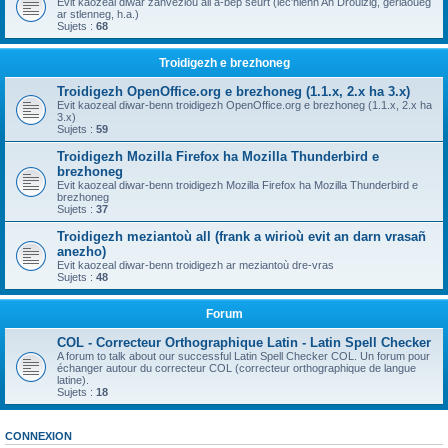
Evit kaozeal diwar zanvezioù all a-bep seurt (lec'hienn An Drouizig, geriaoueg
ar stlenneg, h.a.)
Sujets :
68
Troidigezh e brezhoneg
Troidigezh OpenOffice.org e brezhoneg (1.1.x, 2.x ha 3.x)
Evit kaozeal diwar-benn troidigezh OpenOffice.org e brezhoneg (1.1.x, 2.x ha
3.x)
Sujets :
59
Troidigezh Mozilla Firefox ha Mozilla Thunderbird e
brezhoneg
Evit kaozeal diwar-benn troidigezh Mozilla Firefox ha Mozilla Thunderbird e
brezhoneg
Sujets :
37
Troidigezh meziantoù all (frank a wirioù evit an darn vrasañ
anezho)
Evit kaozeal diwar-benn troidigezh ar meziantoù dre-vras
Sujets :
48
Forum
COL - Correcteur Orthographique Latin - Latin Spell Checker
A forum to talk about our successful Latin Spell Checker COL. Un forum pour
échanger autour du correcteur COL (correcteur orthographique de langue
latine).
Sujets :
18
CONNEXION