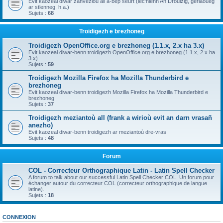
Evit kaozeal diwar zanvezioù all a-bep seurt (lec'hienn An Drouizig, geriaoueg
ar stlenneg, h.a.)
Sujets :
68
Troidigezh e brezhoneg
Troidigezh OpenOffice.org e brezhoneg (1.1.x, 2.x ha 3.x)
Evit kaozeal diwar-benn troidigezh OpenOffice.org e brezhoneg (1.1.x, 2.x ha
3.x)
Sujets :
59
Troidigezh Mozilla Firefox ha Mozilla Thunderbird e
brezhoneg
Evit kaozeal diwar-benn troidigezh Mozilla Firefox ha Mozilla Thunderbird e
brezhoneg
Sujets :
37
Troidigezh meziantoù all (frank a wirioù evit an darn vrasañ
anezho)
Evit kaozeal diwar-benn troidigezh ar meziantoù dre-vras
Sujets :
48
Forum
COL - Correcteur Orthographique Latin - Latin Spell Checker
A forum to talk about our successful Latin Spell Checker COL. Un forum pour
échanger autour du correcteur COL (correcteur orthographique de langue
latine).
Sujets :
18
CONNEXION