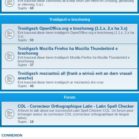
Evit kaozeal diwar zanvezioù all a-bep seurt (lec'hienn An Drouizig, geriaoueg
ar stlenneg, h.a.)
Sujets :
68
Troidigezh e brezhoneg
Troidigezh OpenOffice.org e brezhoneg (1.1.x, 2.x ha 3.x)
Evit kaozeal diwar-benn troidigezh OpenOffice.org e brezhoneg (1.1.x, 2.x ha
3.x)
Sujets :
59
Troidigezh Mozilla Firefox ha Mozilla Thunderbird e
brezhoneg
Evit kaozeal diwar-benn troidigezh Mozilla Firefox ha Mozilla Thunderbird e
brezhoneg
Sujets :
37
Troidigezh meziantoù all (frank a wirioù evit an darn vrasañ
anezho)
Evit kaozeal diwar-benn troidigezh ar meziantoù dre-vras
Sujets :
48
Forum
COL - Correcteur Orthographique Latin - Latin Spell Checker
A forum to talk about our successful Latin Spell Checker COL. Un forum pour
échanger autour du correcteur COL (correcteur orthographique de langue
latine).
Sujets :
18
CONNEXION