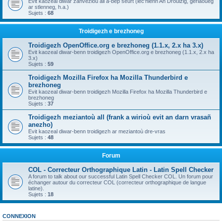
Evit kaozeal diwar zanvezioù all a-bep seurt (lec'hienn An Drouizig, geriaoueg
ar stlenneg, h.a.)
Sujets :
68
Troidigezh e brezhoneg
Troidigezh OpenOffice.org e brezhoneg (1.1.x, 2.x ha 3.x)
Evit kaozeal diwar-benn troidigezh OpenOffice.org e brezhoneg (1.1.x, 2.x ha
3.x)
Sujets :
59
Troidigezh Mozilla Firefox ha Mozilla Thunderbird e
brezhoneg
Evit kaozeal diwar-benn troidigezh Mozilla Firefox ha Mozilla Thunderbird e
brezhoneg
Sujets :
37
Troidigezh meziantoù all (frank a wirioù evit an darn vrasañ
anezho)
Evit kaozeal diwar-benn troidigezh ar meziantoù dre-vras
Sujets :
48
Forum
COL - Correcteur Orthographique Latin - Latin Spell Checker
A forum to talk about our successful Latin Spell Checker COL. Un forum pour
échanger autour du correcteur COL (correcteur orthographique de langue
latine).
Sujets :
18
CONNEXION