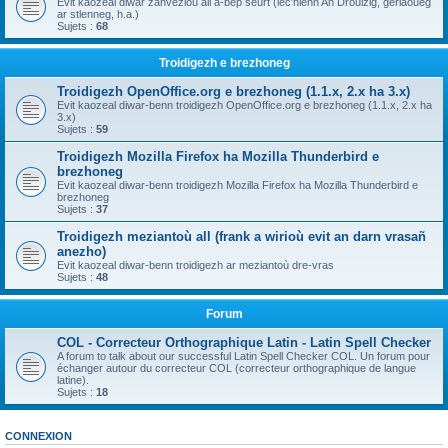
Evit kaozeal diwar zanvezioù all a-bep seurt (lec'hienn An Drouizig, geriaoueg
ar stlenneg, h.a.)
Sujets :
68
Troidigezh e brezhoneg
Troidigezh OpenOffice.org e brezhoneg (1.1.x, 2.x ha 3.x)
Evit kaozeal diwar-benn troidigezh OpenOffice.org e brezhoneg (1.1.x, 2.x ha
3.x)
Sujets :
59
Troidigezh Mozilla Firefox ha Mozilla Thunderbird e
brezhoneg
Evit kaozeal diwar-benn troidigezh Mozilla Firefox ha Mozilla Thunderbird e
brezhoneg
Sujets :
37
Troidigezh meziantoù all (frank a wirioù evit an darn vrasañ
anezho)
Evit kaozeal diwar-benn troidigezh ar meziantoù dre-vras
Sujets :
48
Forum
COL - Correcteur Orthographique Latin - Latin Spell Checker
A forum to talk about our successful Latin Spell Checker COL. Un forum pour
échanger autour du correcteur COL (correcteur orthographique de langue
latine).
Sujets :
18
CONNEXION