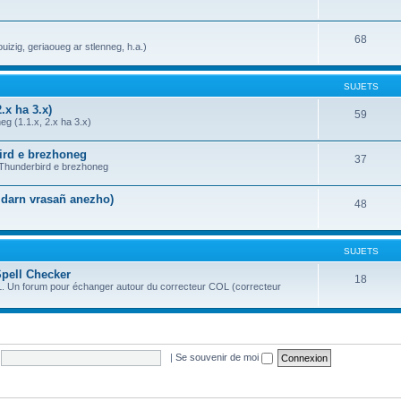
68
uizig, geriaoueg ar stlenneg, h.a.)
SUJETS
.x ha 3.x)
59
g (1.1.x, 2.x ha 3.x)
bird e brezhoneg
37
a Thunderbird e brezhoneg
n darn vrasañ anezho)
48
SUJETS
Spell Checker
18
OL. Un forum pour échanger autour du correcteur COL (correcteur
|
Se souvenir de moi