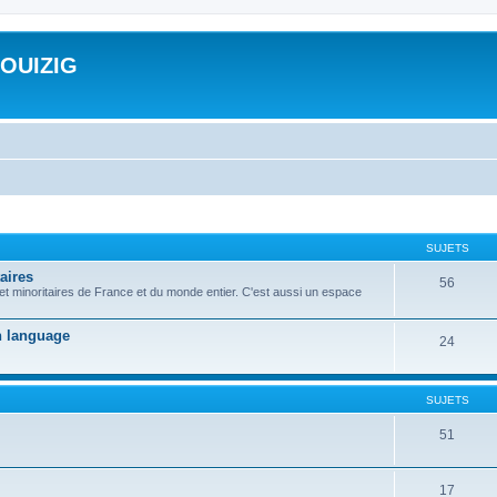
ROUIZIG
SUJETS
aires
56
 et minoritaires de France et du monde entier. C'est aussi un espace
on language
24
SUJETS
51
17