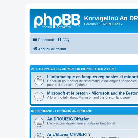
Korvigelloù An D
Foromoù KERZROUIZIG
Raccourcis
FAQ
Accueil du forum
AR STLENNEG HAG AR YEZHOÙ BIHAN ER BED A-BEZH
L'informatique en langues régionales et minorit
Un forum pour parler de l'informatique en langues régionales
pour collecter les dépêches.
Microsoft et le breton - Microsoft and the Bret
A forum to talk about Microsoft and the Breton language
KERZROUIZIG - FOROMOÙ AN DROUIZIG
An DROUIZIG Difazier
Evit kaozeal diwar-benn an difazier brezhonek
Ar c'hlavier C'HWERTY