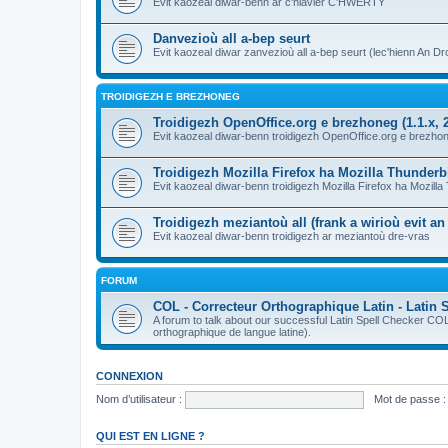
Evit kaozeal diwar-benn ar c'hlavier C'HWERTY
Danvezioù all a-bep seurt
Evit kaozeal diwar zanvezioù all a-bep seurt (lec'hienn An Dro
TROIDIGEZH E BREZHONEG
Troidigezh OpenOffice.org e brezhoneg (1.1.x, 2
Evit kaozeal diwar-benn troidigezh OpenOffice.org e brezhone
Troidigezh Mozilla Firefox ha Mozilla Thunder
Evit kaozeal diwar-benn troidigezh Mozilla Firefox ha Mozill
Troidigezh meziantoù all (frank a wirioù evit a
Evit kaozeal diwar-benn troidigezh ar meziantoù dre-vras
FORUM
COL - Correcteur Orthographique Latin - Latin 
A forum to talk about our successful Latin Spell Checker C
orthographique de langue latine).
CONNEXION
Nom d’utilisateur :
Mot de passe :
QUI EST EN LIGNE ?