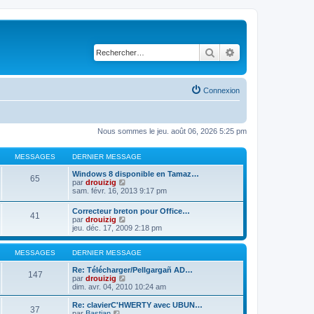
Rechercher
Recherche avancé
Connexion
Nous sommes le jeu. août 06, 2026 5:25 pm
MESSAGES
DERNIER MESSAGE
Windows 8 disponible en Tamaz…
65
C
par
drouizig
o
sam. févr. 16, 2013 9:17 pm
n
s
Correcteur breton pour Office…
41
u
C
par
drouizig
l
o
jeu. déc. 17, 2009 2:18 pm
t
n
e
s
r
u
MESSAGES
DERNIER MESSAGE
l
l
e
t
Re: Télécharger/Pellgargañ AD…
147
d
e
C
par
drouizig
e
r
o
dim. avr. 04, 2010 10:24 am
r
l
n
n
e
s
Re: clavierC'HWERTY avec UBUN…
i
37
d
u
C
par
Bastian