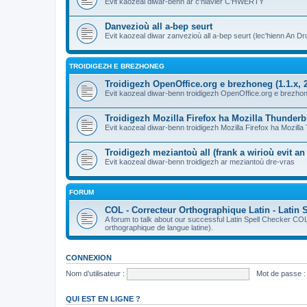
Evit kaozeal diwar-benn ar c'hlavier C'HWERTY
Danvezioù all a-bep seurt
Evit kaozeal diwar zanvezioù all a-bep seurt (lec'hienn An Dro
TROIDIGEZH E BREZHONEG
Troidigezh OpenOffice.org e brezhoneg (1.1.x, 2
Evit kaozeal diwar-benn troidigezh OpenOffice.org e brezhone
Troidigezh Mozilla Firefox ha Mozilla Thunder
Evit kaozeal diwar-benn troidigezh Mozilla Firefox ha Mozill
Troidigezh meziantoù all (frank a wirioù evit a
Evit kaozeal diwar-benn troidigezh ar meziantoù dre-vras
FORUM
COL - Correcteur Orthographique Latin - Latin 
A forum to talk about our successful Latin Spell Checker C
orthographique de langue latine).
CONNEXION
Nom d’utilisateur :
Mot de passe :
QUI EST EN LIGNE ?