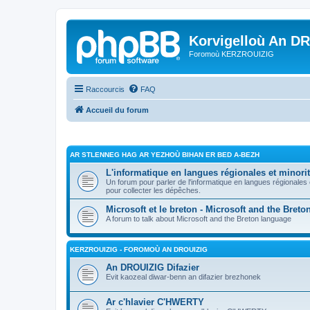
Korvigelloù An D
Foromoù KERZROUIZIG
Raccourcis
FAQ
Accueil du forum
AR STLENNEG HAG AR YEZHOÙ BIHAN ER BED A-BEZH
L'informatique en langues régionales et minorit
Un forum pour parler de l'informatique en langues régionales
pour collecter les dépêches.
Microsoft et le breton - Microsoft and the Bret
A forum to talk about Microsoft and the Breton language
KERZROUIZIG - FOROMOÙ AN DROUIZIG
An DROUIZIG Difazier
Evit kaozeal diwar-benn an difazier brezhonek
Ar c'hlavier C'HWERTY