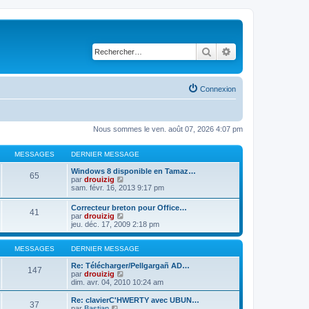
Rechercher
Recherche avancé
Connexion
Nous sommes le ven. août 07, 2026 4:07 pm
MESSAGES
DERNIER MESSAGE
Windows 8 disponible en Tamaz…
65
C
par
drouizig
o
sam. févr. 16, 2013 9:17 pm
n
s
Correcteur breton pour Office…
41
u
C
par
drouizig
l
o
jeu. déc. 17, 2009 2:18 pm
t
n
e
s
r
u
MESSAGES
DERNIER MESSAGE
l
l
e
t
Re: Télécharger/Pellgargañ AD…
147
d
e
C
par
drouizig
e
r
o
dim. avr. 04, 2010 10:24 am
r
l
n
n
e
s
Re: clavierC'HWERTY avec UBUN…
i
37
d
u
C
par
Bastian