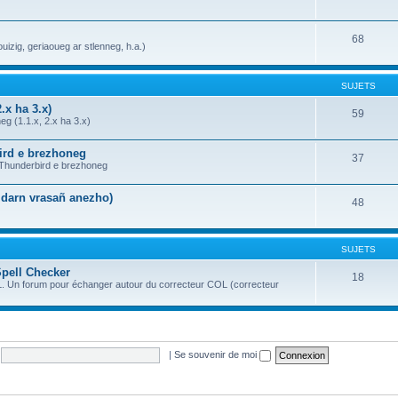
68
uizig, geriaoueg ar stlenneg, h.a.)
SUJETS
.x ha 3.x)
59
g (1.1.x, 2.x ha 3.x)
bird e brezhoneg
37
a Thunderbird e brezhoneg
n darn vrasañ anezho)
48
SUJETS
Spell Checker
18
OL. Un forum pour échanger autour du correcteur COL (correcteur
|
Se souvenir de moi