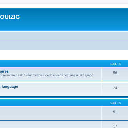
ROUIZIG
SUJETS
aires
56
 et minoritaires de France et du monde entier. C'est aussi un espace
on language
24
SUJETS
51
17