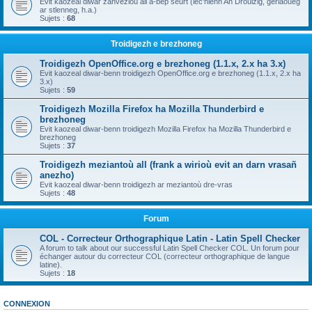
Evit kaozeal diwar zanvezioù all a-bep seurt (lec'hienn An Drouizig, geriaoueg
ar stlenneg, h.a.)
Sujets :
68
Troidigezh e brezhoneg
Troidigezh OpenOffice.org e brezhoneg (1.1.x, 2.x ha 3.x)
Evit kaozeal diwar-benn troidigezh OpenOffice.org e brezhoneg (1.1.x, 2.x ha
3.x)
Sujets :
59
Troidigezh Mozilla Firefox ha Mozilla Thunderbird e
brezhoneg
Evit kaozeal diwar-benn troidigezh Mozilla Firefox ha Mozilla Thunderbird e
brezhoneg
Sujets :
37
Troidigezh meziantoù all (frank a wirioù evit an darn vrasañ
anezho)
Evit kaozeal diwar-benn troidigezh ar meziantoù dre-vras
Sujets :
48
Forum
COL - Correcteur Orthographique Latin - Latin Spell Checker
A forum to talk about our successful Latin Spell Checker COL. Un forum pour
échanger autour du correcteur COL (correcteur orthographique de langue
latine).
Sujets :
18
CONNEXION