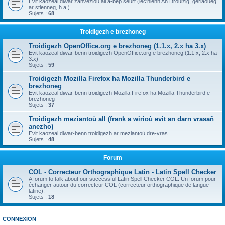
Evit kaozeal diwar zanvezioù all a-bep seurt (lec'hienn An Drouizig, geriaoueg
ar stlenneg, h.a.)
Sujets :
68
Troidigezh e brezhoneg
Troidigezh OpenOffice.org e brezhoneg (1.1.x, 2.x ha 3.x)
Evit kaozeal diwar-benn troidigezh OpenOffice.org e brezhoneg (1.1.x, 2.x ha
3.x)
Sujets :
59
Troidigezh Mozilla Firefox ha Mozilla Thunderbird e
brezhoneg
Evit kaozeal diwar-benn troidigezh Mozilla Firefox ha Mozilla Thunderbird e
brezhoneg
Sujets :
37
Troidigezh meziantoù all (frank a wirioù evit an darn vrasañ
anezho)
Evit kaozeal diwar-benn troidigezh ar meziantoù dre-vras
Sujets :
48
Forum
COL - Correcteur Orthographique Latin - Latin Spell Checker
A forum to talk about our successful Latin Spell Checker COL. Un forum pour
échanger autour du correcteur COL (correcteur orthographique de langue
latine).
Sujets :
18
CONNEXION