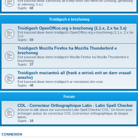
Evit kaozeal diwar zanvezioù all a-bep seurt (lec'hienn An Drouizig, geriaoueg
ar stlenneg, h.a.)
Sujets :
68
Troidigezh e brezhoneg
Troidigezh OpenOffice.org e brezhoneg (1.1.x, 2.x ha 3.x)
Evit kaozeal diwar-benn troidigezh OpenOffice.org e brezhoneg (1.1.x, 2.x ha
3.x)
Sujets :
59
Troidigezh Mozilla Firefox ha Mozilla Thunderbird e
brezhoneg
Evit kaozeal diwar-benn troidigezh Mozilla Firefox ha Mozilla Thunderbird e
brezhoneg
Sujets :
37
Troidigezh meziantoù all (frank a wirioù evit an darn vrasañ
anezho)
Evit kaozeal diwar-benn troidigezh ar meziantoù dre-vras
Sujets :
48
Forum
COL - Correcteur Orthographique Latin - Latin Spell Checker
A forum to talk about our successful Latin Spell Checker COL. Un forum pour
échanger autour du correcteur COL (correcteur orthographique de langue
latine).
Sujets :
18
CONNEXION