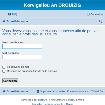
Korvigelloù An DROUIZIG
FAQ
Connexion
R
Accueil du forum
e
Vous devez vous inscrire et vous connecter afin de pouvoir
c
consulter le profil des utilisateurs.
h
Nom d’utilisateur :
e
r
Mot de passe :
c
h
e
Se souvenir de moi
Masquer ma présence lors de cette session
r
Accueil du forum
Supprimer les cookies
Fuseau horaire sur
UTC+01:00
Développé par
phpBB
® Forum Software © phpBB Limited
Traduction française officielle
©
Qiaeru