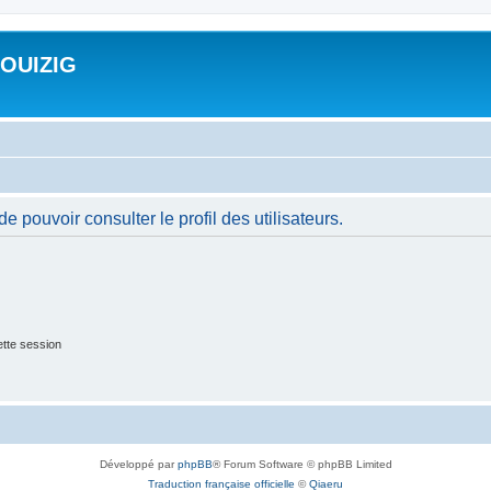
ROUIZIG
 pouvoir consulter le profil des utilisateurs.
tte session
Développé par
phpBB
® Forum Software © phpBB Limited
Traduction française officielle
©
Qiaeru