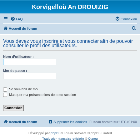
Korvigelloù An DROUIZIG
FAQ
Connexion
R
Accueil du forum
e
Vous devez vous inscrire et vous connecter afin de pouvoir
c
consulter le profil des utilisateurs.
h
Nom d’utilisateur :
e
r
Mot de passe :
c
h
e
Se souvenir de moi
Masquer ma présence lors de cette session
r
Accueil du forum
Supprimer les cookies
Fuseau horaire sur
UTC+01:00
Développé par
phpBB
® Forum Software © phpBB Limited
Traduction française officielle
©
Qiaeru