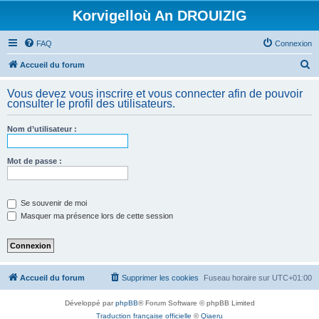
Korvigelloù An DROUIZIG
FAQ
Connexion
R
Accueil du forum
e
Vous devez vous inscrire et vous connecter afin de pouvoir
c
consulter le profil des utilisateurs.
h
Nom d’utilisateur :
e
r
Mot de passe :
c
h
e
Se souvenir de moi
Masquer ma présence lors de cette session
r
Accueil du forum
Supprimer les cookies
Fuseau horaire sur
UTC+01:00
Développé par
phpBB
® Forum Software © phpBB Limited
Traduction française officielle
©
Qiaeru