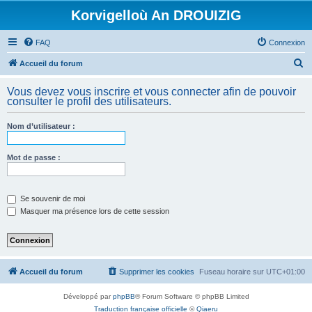
Korvigelloù An DROUIZIG
FAQ
Connexion
R
Accueil du forum
e
Vous devez vous inscrire et vous connecter afin de pouvoir
c
consulter le profil des utilisateurs.
h
Nom d’utilisateur :
e
r
Mot de passe :
c
h
e
Se souvenir de moi
Masquer ma présence lors de cette session
r
Accueil du forum
Supprimer les cookies
Fuseau horaire sur
UTC+01:00
Développé par
phpBB
® Forum Software © phpBB Limited
Traduction française officielle
©
Qiaeru