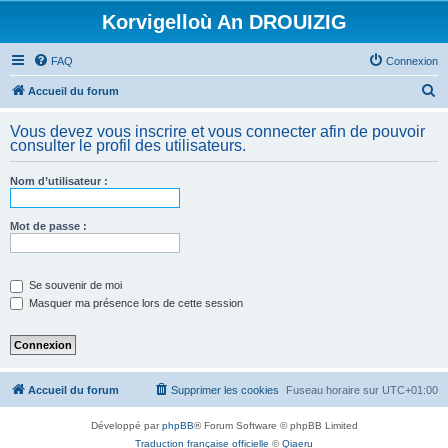
Korvigelloù An DROUIZIG
FAQ
Connexion
R
Accueil du forum
e
Vous devez vous inscrire et vous connecter afin de pouvoir
c
consulter le profil des utilisateurs.
h
Nom d’utilisateur :
e
r
Mot de passe :
c
h
e
Se souvenir de moi
Masquer ma présence lors de cette session
r
Accueil du forum
Supprimer les cookies
Fuseau horaire sur
UTC+01:00
Développé par
phpBB
® Forum Software © phpBB Limited
Traduction française officielle
©
Qiaeru