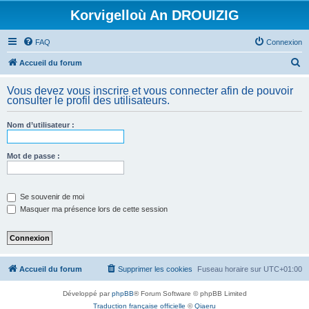
Korvigelloù An DROUIZIG
FAQ
Connexion
R
Accueil du forum
e
Vous devez vous inscrire et vous connecter afin de pouvoir
c
consulter le profil des utilisateurs.
h
Nom d’utilisateur :
e
r
Mot de passe :
c
h
e
Se souvenir de moi
Masquer ma présence lors de cette session
r
Accueil du forum
Supprimer les cookies
Fuseau horaire sur
UTC+01:00
Développé par
phpBB
® Forum Software © phpBB Limited
Traduction française officielle
©
Qiaeru