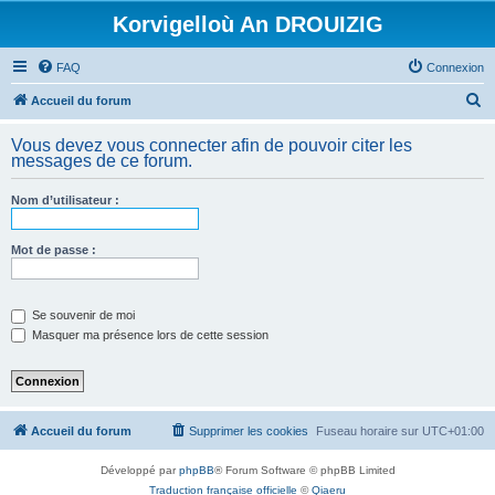
Korvigelloù An DROUIZIG
FAQ
Connexion
R
Accueil du forum
e
Vous devez vous connecter afin de pouvoir citer les
c
messages de ce forum.
h
Nom d’utilisateur :
e
r
Mot de passe :
c
h
e
Se souvenir de moi
Masquer ma présence lors de cette session
r
Accueil du forum
Supprimer les cookies
Fuseau horaire sur
UTC+01:00
Développé par
phpBB
® Forum Software © phpBB Limited
Traduction française officielle
©
Qiaeru