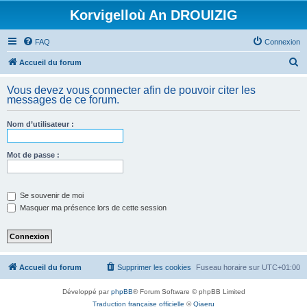
Korvigelloù An DROUIZIG
FAQ
Connexion
R
Accueil du forum
e
Vous devez vous connecter afin de pouvoir citer les
c
messages de ce forum.
h
Nom d’utilisateur :
e
r
Mot de passe :
c
h
e
Se souvenir de moi
Masquer ma présence lors de cette session
r
Accueil du forum
Supprimer les cookies
Fuseau horaire sur
UTC+01:00
Développé par
phpBB
® Forum Software © phpBB Limited
Traduction française officielle
©
Qiaeru