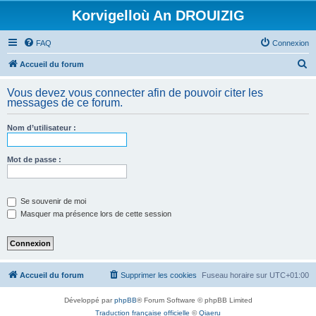
Korvigelloù An DROUIZIG
FAQ
Connexion
R
Accueil du forum
e
Vous devez vous connecter afin de pouvoir citer les
c
messages de ce forum.
h
Nom d’utilisateur :
e
r
Mot de passe :
c
h
e
Se souvenir de moi
Masquer ma présence lors de cette session
r
Accueil du forum
Supprimer les cookies
Fuseau horaire sur
UTC+01:00
Développé par
phpBB
® Forum Software © phpBB Limited
Traduction française officielle
©
Qiaeru