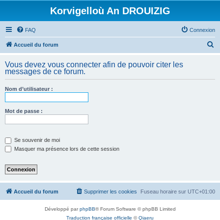
Korvigelloù An DROUIZIG
FAQ
Connexion
R
Accueil du forum
e
Vous devez vous connecter afin de pouvoir citer les
c
messages de ce forum.
h
Nom d’utilisateur :
e
r
Mot de passe :
c
h
e
Se souvenir de moi
Masquer ma présence lors de cette session
r
Accueil du forum
Supprimer les cookies
Fuseau horaire sur
UTC+01:00
Développé par
phpBB
® Forum Software © phpBB Limited
Traduction française officielle
©
Qiaeru