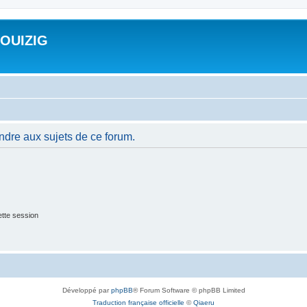
ROUIZIG
ndre aux sujets de ce forum.
tte session
Développé par
phpBB
® Forum Software © phpBB Limited
Traduction française officielle
©
Qiaeru