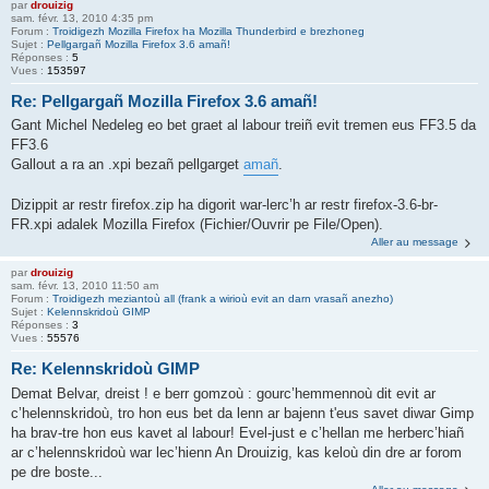
par
drouizig
sam. févr. 13, 2010 4:35 pm
Forum :
Troidigezh Mozilla Firefox ha Mozilla Thunderbird e brezhoneg
Sujet :
Pellgargañ Mozilla Firefox 3.6 amañ!
Réponses :
5
Vues :
153597
Re: Pellgargañ Mozilla Firefox 3.6 amañ!
Gant Michel Nedeleg eo bet graet al labour treiñ evit tremen eus FF3.5 da
FF3.6
Gallout a ra an .xpi bezañ pellgarget
amañ
.
Dizippit ar restr firefox.zip ha digorit war-lerc’h ar restr firefox-3.6-br-
FR.xpi adalek Mozilla Firefox (Fichier/Ouvrir pe File/Open).
Aller au message
par
drouizig
sam. févr. 13, 2010 11:50 am
Forum :
Troidigezh meziantoù all (frank a wirioù evit an darn vrasañ anezho)
Sujet :
Kelennskridoù GIMP
Réponses :
3
Vues :
55576
Re: Kelennskridoù GIMP
Demat Belvar, dreist ! e berr gomzoù : gourc’hemmennoù dit evit ar
c’helennskridoù, tro hon eus bet da lenn ar bajenn t'eus savet diwar Gimp
ha brav-tre hon eus kavet al labour! Evel-just e c’hellan me herberc’hiañ
ar c’helennskridoù war lec’hienn An Drouizig, kas keloù din dre ar forom
pe dre boste...