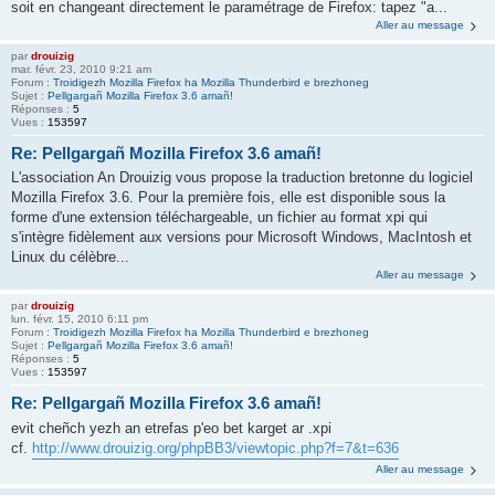
soit en changeant directement le paramétrage de Firefox: tapez "a...
Aller au message
par
drouizig
mar. févr. 23, 2010 9:21 am
Forum :
Troidigezh Mozilla Firefox ha Mozilla Thunderbird e brezhoneg
Sujet :
Pellgargañ Mozilla Firefox 3.6 amañ!
Réponses :
5
Vues :
153597
Re: Pellgargañ Mozilla Firefox 3.6 amañ!
L'association An Drouizig vous propose la traduction bretonne du logiciel
Mozilla Firefox 3.6. Pour la première fois, elle est disponible sous la
forme d'une extension téléchargeable, un fichier au format xpi qui
s'intègre fidèlement aux versions pour Microsoft Windows, MacIntosh et
Linux du célèbre...
Aller au message
par
drouizig
lun. févr. 15, 2010 6:11 pm
Forum :
Troidigezh Mozilla Firefox ha Mozilla Thunderbird e brezhoneg
Sujet :
Pellgargañ Mozilla Firefox 3.6 amañ!
Réponses :
5
Vues :
153597
Re: Pellgargañ Mozilla Firefox 3.6 amañ!
evit cheñch yezh an etrefas p'eo bet karget ar .xpi
cf.
http://www.drouizig.org/phpBB3/viewtopic.php?f=7&t=636
Aller au message