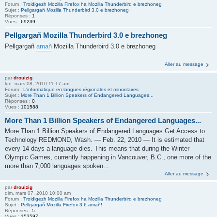
Forum :
Troidigezh Mozilla Firefox ha Mozilla Thunderbird e brezhoneg
Sujet :
Pellgargañ Mozilla Thunderbird 3.0 e brezhoneg
Réponses :
1
Vues :
69239
Pellgargañ Mozilla Thunderbird 3.0 e brezhoneg
Pellgargañ
amañ
Mozilla Thunderbird 3.0 e brezhoneg
Aller au message
par
drouizig
lun. mars 08, 2010 11:17 am
Forum :
L'informatique en langues régionales et minoritaires
Sujet :
More Than 1 Billion Speakers of Endangered Languages...
Réponses :
0
Vues :
101588
More Than 1 Billion Speakers of Endangered Languages...
More Than 1 Billion Speakers of Endangered Languages Get Access to
Technology REDMOND, Wash. — Feb. 22, 2010 — It is estimated that
every 14 days a language dies. This means that during the Winter
Olympic Games, currently happening in Vancouver, B.C., one more of the
more than 7,000 languages spoken...
Aller au message
par
drouizig
dim. mars 07, 2010 10:00 am
Forum :
Troidigezh Mozilla Firefox ha Mozilla Thunderbird e brezhoneg
Sujet :
Pellgargañ Mozilla Firefox 3.6 amañ!
Réponses :
5
Vues :
153597