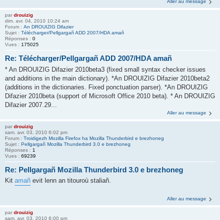
Aller au message
par
drouizig
dim. avr. 04, 2010 10:24 am
Forum :
An DROUIZIG Difazier
Sujet :
Télécharger/Pellgargañ ADD 2007/HDA amañ
Réponses :
0
Vues :
175025
Re: Télécharger/Pellgargañ ADD 2007/HDA amañ
* An DROUIZIG Difazier 2010beta3 (fixed small syntax checker issues
and additions in the main dictionary). *An DROUIZIG Difazier 2010beta2
(additions in the dictionaries. Fixed ponctuation parser). *An DROUIZIG
Difazier 2010beta (support of Microsoft Office 2010 beta). * An DROUIZIG
Difazier 2007.29...
Aller au message
par
drouizig
sam. avr. 03, 2010 6:02 pm
Forum :
Troidigezh Mozilla Firefox ha Mozilla Thunderbird e brezhoneg
Sujet :
Pellgargañ Mozilla Thunderbird 3.0 e brezhoneg
Réponses :
1
Vues :
69239
Re: Pellgargañ Mozilla Thunderbird 3.0 e brezhoneg
Kit
amañ
evit lenn an titouroù staliañ.
Aller au message
par
drouizig
sam. avr. 03, 2010 6:00 pm