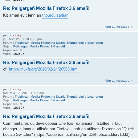
Re: Pellgargañ Mozilla Firefox 3.6 amañ!
Kit amañ evit lenn an
titouroù staliañ
.
Aller au message
par
drouizig
jeu. févr. 25, 2010 2:20 pm
Forum :
Troidigezh Mozilla Firefox ha Mozilla Thunderbird e brezhoneg
Sujet :
Pellgargañ Mozilla Firefox 3.6 amañ!
Réponses :
5
Vues :
153597
Re: Pellgargañ Mozilla Firefox 3.6 amañ!
cf.
http://linuxfr.org/2010/02/24/26505.html
Aller au message
par
drouizig
mar. févr. 23, 2010 11:25 am
Forum :
Troidigezh Mozilla Firefox ha Mozilla Thunderbird e brezhoneg
Sujet :
Pellgargañ Mozilla Firefox 3.6 amañ!
Réponses :
5
Vues :
153597
Re: Pellgargañ Mozilla Firefox 3.6 amañ!
Commentaires du développeur Une fois l'extension installée, il faut
changer la langue utilisée par Firefox: - soit en utilisant l'extension "Quick
Locale Switcher" (https://addons.mozilla.org/en-US/firefox/addon/1333) -