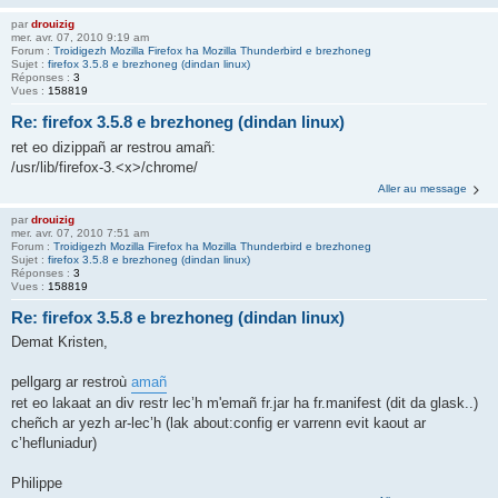
par
drouizig
mer. avr. 07, 2010 9:19 am
Forum :
Troidigezh Mozilla Firefox ha Mozilla Thunderbird e brezhoneg
Sujet :
firefox 3.5.8 e brezhoneg (dindan linux)
Réponses :
3
Vues :
158819
Re: firefox 3.5.8 e brezhoneg (dindan linux)
ret eo dizippañ ar restrou amañ:
/usr/lib/firefox-3.<x>/chrome/
Aller au message
par
drouizig
mer. avr. 07, 2010 7:51 am
Forum :
Troidigezh Mozilla Firefox ha Mozilla Thunderbird e brezhoneg
Sujet :
firefox 3.5.8 e brezhoneg (dindan linux)
Réponses :
3
Vues :
158819
Re: firefox 3.5.8 e brezhoneg (dindan linux)
Demat Kristen,
pellgarg ar restroù
amañ
ret eo lakaat an div restr lec’h m'emañ fr.jar ha fr.manifest (dit da glask..)
cheñch ar yezh ar-lec’h (lak about:config er varrenn evit kaout ar
c’hefluniadur)
Philippe