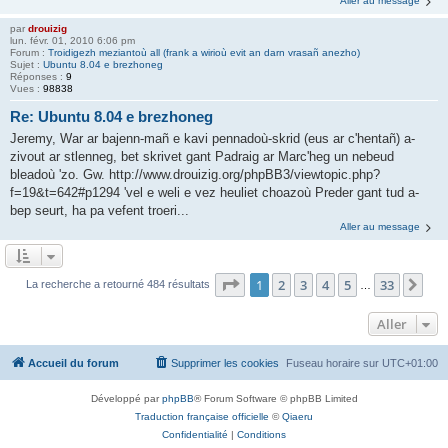
Aller au message
par
drouizig
lun. févr. 01, 2010 6:06 pm
Forum :
Troidigezh meziantoù all (frank a wirioù evit an darn vrasañ anezho)
Sujet :
Ubuntu 8.04 e brezhoneg
Réponses :
9
Vues :
98838
Re: Ubuntu 8.04 e brezhoneg
Jeremy, War ar bajenn-mañ e kavi pennadoù-skrid (eus ar c'hentañ) a-
zivout ar stlenneg, bet skrivet gant Padraig ar Marc'heg un nebeud
bleadoù 'zo. Gw. http://www.drouizig.org/phpBB3/viewtopic.php?
f=19&t=642#p1294 'vel e weli e vez heuliet choazoù Preder gant tud a-
bep seurt, ha pa vefent troeri...
Aller au message
Page
1
sur
33
1
2
3
4
5
33
Sui
La recherche a retourné 484 résultats
…
Aller
Accueil du forum
Supprimer les cookies
Fuseau horaire sur
UTC+01:00
Développé par
phpBB
® Forum Software © phpBB Limited
Traduction française officielle
©
Qiaeru
Confidentialité
|
Conditions