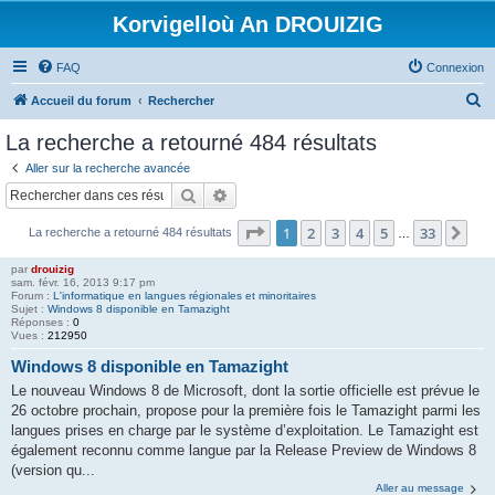
Korvigelloù An DROUIZIG
FAQ
Connexion
R
Accueil du forum
Rechercher
e
La recherche a retourné 484 résultats
c
Aller sur la recherche avancée
h
Rechercher
Recherche avancée
e
Page
1
sur
33
1
2
3
4
5
33
Sui
La recherche a retourné 484 résultats
r
…
c
par
drouizig
sam. févr. 16, 2013 9:17 pm
h
Forum :
L'informatique en langues régionales et minoritaires
Sujet :
Windows 8 disponible en Tamazight
e
Réponses :
0
Vues :
212950
r
Windows 8 disponible en Tamazight
Le nouveau Windows 8 de Microsoft, dont la sortie officielle est prévue le
26 octobre prochain, propose pour la première fois le Tamazight parmi les
langues prises en charge par le système d’exploitation. Le Tamazight est
également reconnu comme langue par la Release Preview de Windows 8
(version qu...
Aller au message