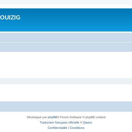
ROUIZIG
Développé par
phpBB
® Forum Software © phpBB Limited
Traduction française officielle
©
Qiaeru
Confidentialité
|
Conditions