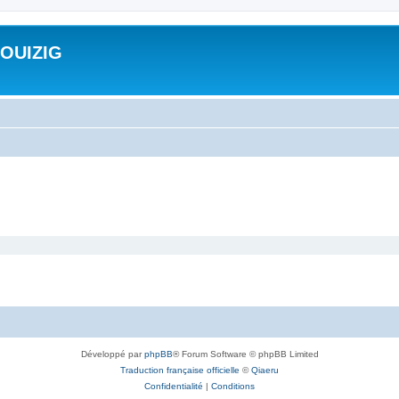
ROUIZIG
Développé par
phpBB
® Forum Software © phpBB Limited
Traduction française officielle
©
Qiaeru
Confidentialité
|
Conditions