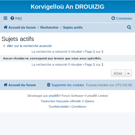
Korvigelloù An DROUIZIG
FAQ
Connexion
R
Accueil du forum
Rechercher
Sujets actifs
e
Sujets actifs
c
Aller sur la recherche avancée
h
La recherche a retourné 0 résultat • Page
1
sur
1
e
Aucun résultat ne correspond aux termes que vous avez spécifiés.
r
La recherche a retourné 0 résultat • Page
1
sur
1
c
Aller
h
Accueil du forum
Supprimer les cookies
Fuseau horaire sur
UTC+01:00
e
r
Développé par
phpBB
® Forum Software © phpBB Limited
Traduction française officielle
©
Qiaeru
Confidentialité
|
Conditions