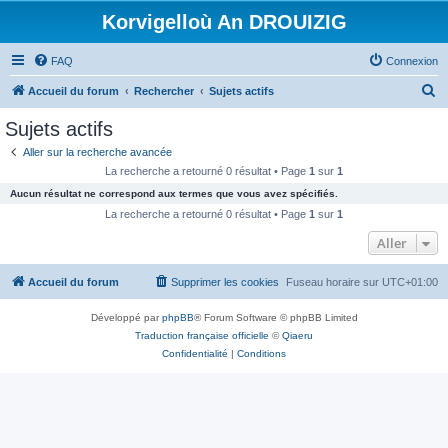
Korvigelloù An DROUIZIG
FAQ
Connexion
R
Accueil du forum
Rechercher
Sujets actifs
e
Sujets actifs
c
Aller sur la recherche avancée
h
La recherche a retourné 0 résultat • Page
1
sur
1
e
Aucun résultat ne correspond aux termes que vous avez spécifiés.
r
La recherche a retourné 0 résultat • Page
1
sur
1
c
Aller
h
Accueil du forum
Supprimer les cookies
Fuseau horaire sur
UTC+01:00
e
r
Développé par
phpBB
® Forum Software © phpBB Limited
Traduction française officielle
©
Qiaeru
Confidentialité
|
Conditions