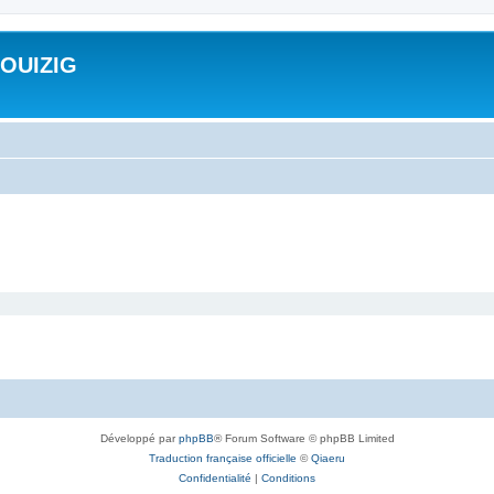
ROUIZIG
Développé par
phpBB
® Forum Software © phpBB Limited
Traduction française officielle
©
Qiaeru
Confidentialité
|
Conditions