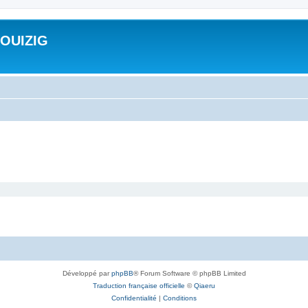
ROUIZIG
Développé par
phpBB
® Forum Software © phpBB Limited
Traduction française officielle
©
Qiaeru
Confidentialité
|
Conditions