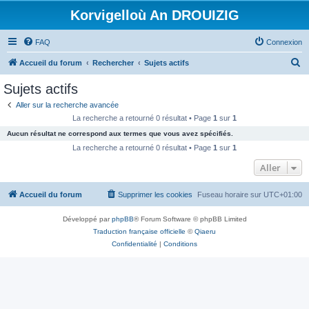
Korvigelloù An DROUIZIG
FAQ
Connexion
R
Accueil du forum
Rechercher
Sujets actifs
e
Sujets actifs
c
Aller sur la recherche avancée
h
La recherche a retourné 0 résultat • Page
1
sur
1
e
Aucun résultat ne correspond aux termes que vous avez spécifiés.
r
La recherche a retourné 0 résultat • Page
1
sur
1
c
Aller
h
Accueil du forum
Supprimer les cookies
Fuseau horaire sur
UTC+01:00
e
r
Développé par
phpBB
® Forum Software © phpBB Limited
Traduction française officielle
©
Qiaeru
Confidentialité
|
Conditions